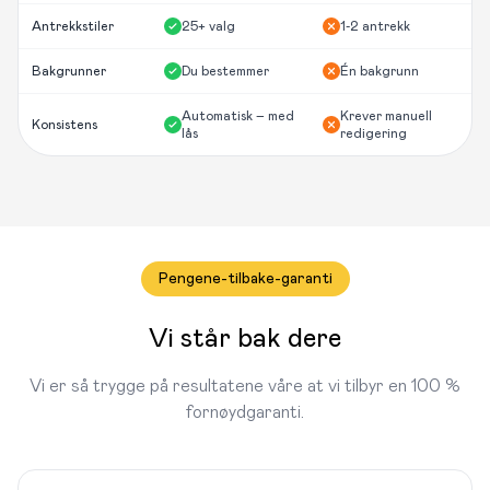
Antrekkstiler
25+ valg
1-2 antrekk
Bakgrunner
Du bestemmer
Én bakgrunn
Automatisk – med
Krever manuell
Konsistens
lås
redigering
Pengene-tilbake-garanti
Vi står bak dere
Vi er så trygge på resultatene våre at vi tilbyr en 100 %
fornøydgaranti.