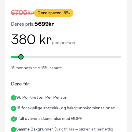
6705
kr
Dere sparer
15
%
5699
kr
Deres pris:
380
kr
per person
15
mennesker =
15
% rabatt
Dere får:
96 Portretter Per Person
16 forskjellige antrekk- og bakgrunnskombinasjoner
I full overensstemmelse med GDPR
Samme Bakgrunner
(valgfri lås – sikrer et helhetlig