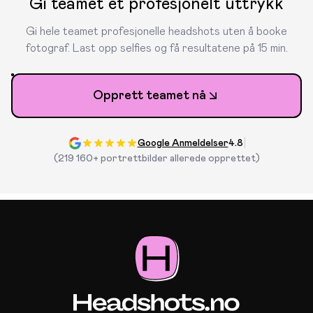
Gi teamet et profesjonelt uttrykk
Gi hele teamet profesjonelle headshots uten å booke
fotograf. Last opp selfies og få resultatene på 15 min.
Opprett teamet nå
|
Google Anmeldelser
4.8
(219 160+ portrettbilder allerede opprettet)