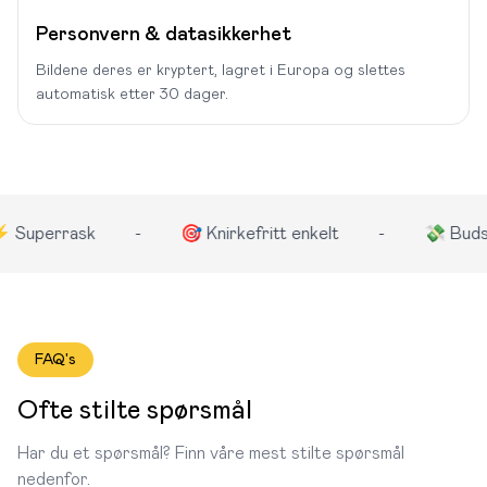
Personvern & datasikkerhet
Bildene deres er kryptert, lagret i Europa og slettes
automatisk etter 30 dager.
rrask
-
🎯 Knirkefritt enkelt
-
💸 Budsjettven
FAQ's
Ofte stilte spørsmål
Har du et spørsmål? Finn våre mest stilte spørsmål
nedenfor.