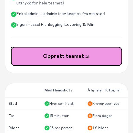
uttrykk for hele teamet)
Enkel admin – administrer teamet fra ett sted
Ingen Hassel Planlegging. Levering 15 Min
Opprett teamet
Med Headshots
Å hyre en fotograf
Sted
Hvor som helst
Krever oppmøte
Tid
15 minutter
Flere dager
Bilder
96 per person
1-2 bilder